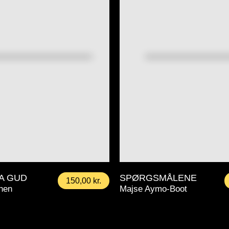
A GUD
SPØRGSMÅLENE
150,00
kr.
then
Majse Aymo-Boot