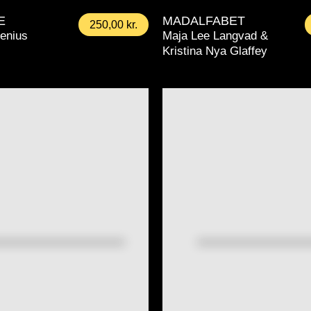
E
MADALFABET
250,00
kr.
enius
Maja Lee Langvad &
Kristina Nya Glaffey