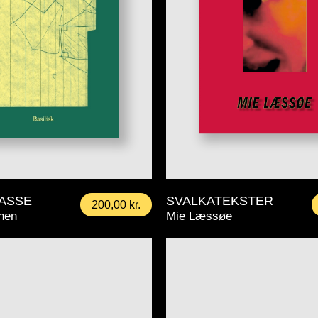
LASSE
SVALKATEKSTER
200,00
kr.
then
Mie Læssøe