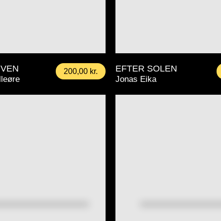
 VEN
EFTER SOLEN
200,00
kr.
lleøre
Jonas Eika