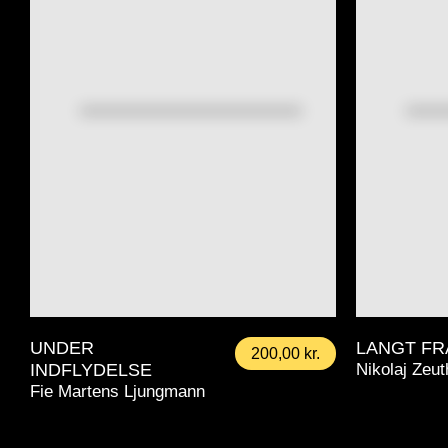
UNDER
LANGT FR
200,00
kr.
INDFLYDELSE
Nikolaj Zeu
Fie Martens Ljungmann