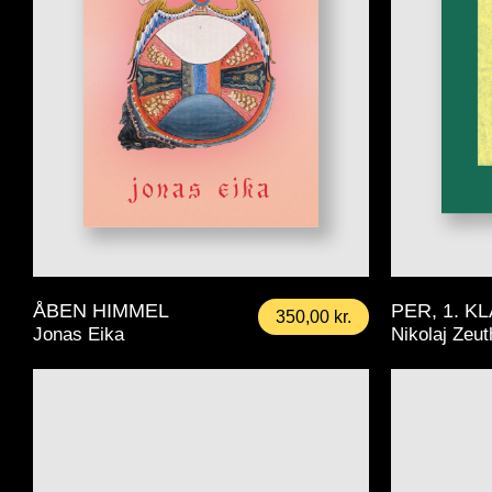
ÅBEN HIMMEL
PER, 1. K
350,00
kr.
Jonas Eika
Nikolaj Zeu