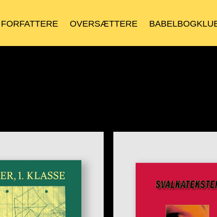
FORFATTERE
OVERSÆTTERE
BABELBOGKLU
BASILISK POESI
BANANA SPLIT
B16
BETA