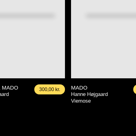
& MADO
MADO
300,00
kr.
aard
Hanne Højgaard
Viemose