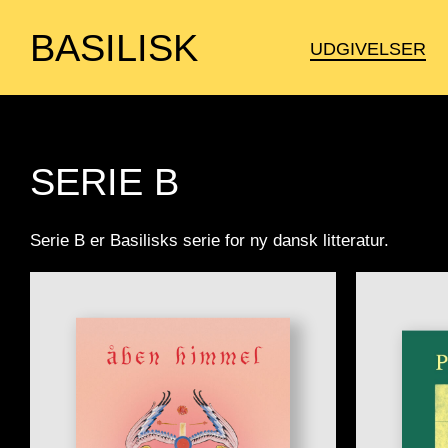
BASILISK
UDGIVELSER
BABEL
SERIE B
BASILISK TEGNESERIE
SERIE B
Serie B er Basilisks serie for ny dansk litteratur.