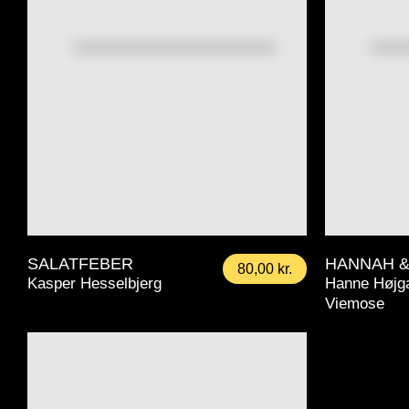
SALATFEBER
HANNAH 
80,00
kr.
Kasper Hesselbjerg
Hanne Højg
Viemose