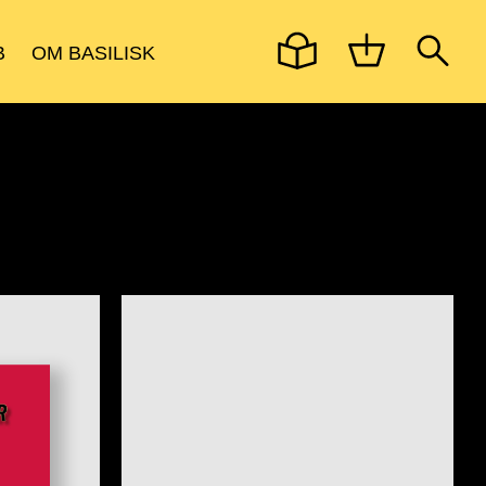
B
OM BASILISK
ØVRIGE TITLER
KOMMENDE UDGIVELSER