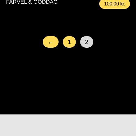
FARVEL & GODDAG
100,00
kr.
←
1
2