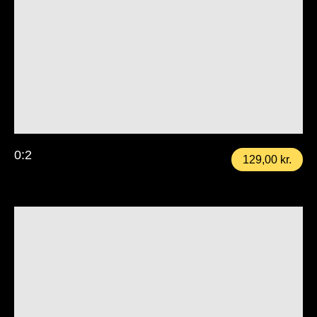
0:2
129,00
kr.